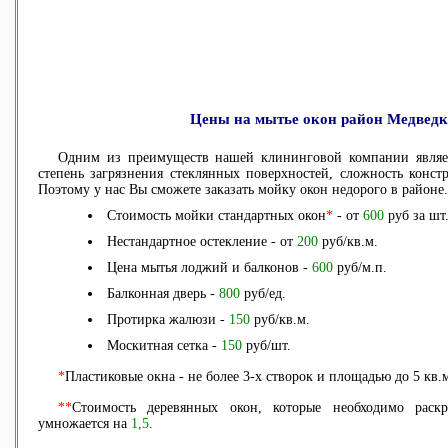
Цены на мытье окон район Медвед
Одним из преимуществ нашей клининговой компании являетс
степень загрязнения стеклянных поверхностей, сложность конс
Поэтому у нас Вы сможете
заказать мойку окон недорого в районе
.
Стоимость мойки стандартных окон
*
- от
600
руб за шт
Нестандартное остекление - от
200
руб/кв.м.
Цена мытья лоджий и балконов -
600
руб/м.п.
Балконная дверь -
800
руб/ед.
Протирка жалюзи -
150
руб/кв.м.
Москитная сетка -
150
руб/шт.
*
Пластиковые окна - не более 3-х створок и площадью до 5 кв.
**
Стоимость деревянных окон, которые необходимо раск
умножается на
1,5
.