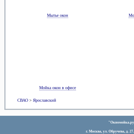
Мытье окон
Мо
Мойка окон в офисе
СВАО
>
Ярославский
"Окномойка.ру"
г. Москва, ул. Обручева, д. 27.