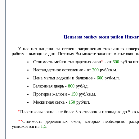
Цены на мойку окон район Ниже
У нас нет наценки за степень загрязнения стеклянных повер
работу в выходные дни. Поэтому Вы можете
заказать мытье окон н
Стоимость мойки стандартных окон
*
- от
600
руб за шт
Нестандартное остекление - от
200
руб/кв.м.
Цена мытья лоджий и балконов -
600
руб/м.п.
Балконная дверь -
800
руб/ед.
Протирка жалюзи -
150
руб/кв.м.
Москитная сетка -
150
руб/шт.
*
Пластиковые окна - не более 3-х створок и площадью до 5 кв.
**
Стоимость деревянных окон, которые необходимо раск
умножается на
1,5
.