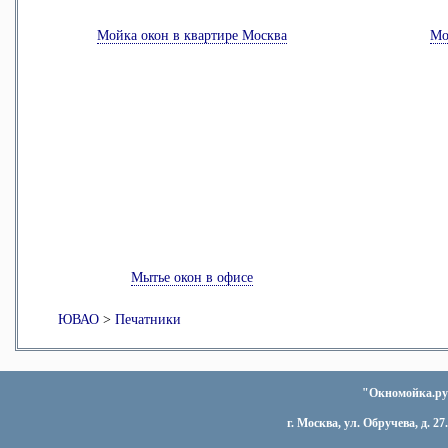
Мойка окон в квартире Москва
Мо
Мытье окон в офисе
ЮВАО
>
Печатники
"Окномойка.ру"
г. Москва, ул. Обручева, д. 27.