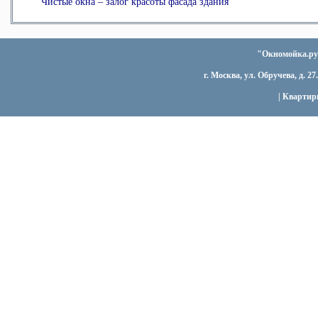
Чистые окна – залог красоты фасада здания
"Окномойка.ру"
г. Москва, ул. Обручева, д. 27.
|
Квартир