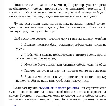
Помыв стекло нужно весь моющий раствор удалить рези
необходимости стёкла протираются специальной ветошью. З
высушить. Можно воспользоваться специальной полировкой для с
также увеличит период между мытьем окон в несколько дней.
Лучше всего мыть окна, когда на них не падает прямой солне
день, так как моющие средство, быстро высохнув, может оста
моющее средство нужно быстро.
Ещё несколько советов, которые могут взять на заметку хозяйки
Дольше чистыми будут оставаться стёкла, если помыв и
воды;
Чтобы окна дольше не замерзали в зимнее время, протр
ложек соли на стакан воды;
Мухи не будут засиживать оконные стёкла, если их обра
Раствор спирта и глицерина поможет окнам не запотева
Если вы моете окна внутри помещения, то не использ
на пол, чтобы не намочить ковёр или подоконник.
Если вам нужно
вымыть окна после ремонта
или строительства
лучше доверить специалистам, особенно если окна находятся н
домов. Трудности возникают, когда нужно очистить стёкла от маля
или удалить общую тяжёлую грязь, обязательную спутницу строит