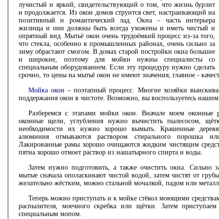
лучистый и яркий, свидетельствующий о том, что жизнь бурлит
и продолжается. Из окон домов струится свет, настраивающий на
позитивный и романтический лад. Окна – часть интерьера
жилища и они должны быть всегда ухожены и иметь чистый и
опрятный вид. Мытьё окон очень трудоёмкий процесс из-за того,
что стекла, особенно в промышленных районах, очень сильно за
зиму обрастают смогом. В домах старой постройки окна большие
и широкие, поэтому для мойки нужны специалисты со
специальным оборудованием. Если эту процедуру нужно сделать
срочно, то цены на мытьё окон не имеют значения, главное - каче
Мойка окон
– поэтапный процесс. Многие хозяйки выискива
поддержания окон в чистоте. Возможно, вы воспользуетесь нашим
Разберемся с этапами мойки окон. Вначале моем оконные р
оконные щели, углубления нужно вычистить пылесосом, щёт
необходимости их нужно хорошо вымыть. Крашенные деревя
алюминия отмываются раствором стирального порошка ил
Лакированные рамы хорошо очищаются жидким чистящим средс
пятна хорошо отмоет раствор из нашатырного спирта и воды.
Затем нужно подготовить, а также очистить окна. Сильно з
мытые сначала ополаскивают чистой водой, затем чистят от груб
желательно жёстким, можно стальной мочалкой, падом или метал
Теперь можно приступать и к мойке стёкол моющими средства
распылителя, моечного скребка или щётки. Затем приступае
специальным мопом.